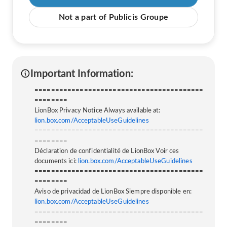
Not a part of Publicis Groupe
Important Information:
=========================================
========
LionBox Privacy Notice Always available at:
lion.box.com/AcceptableUseGuidelines
=========================================
========
Déclaration de confidentialité de LionBox Voir ces
documents ici:
lion.box.com/AcceptableUseGuidelines
=========================================
========
Aviso de privacidad de LionBox Siempre disponible en:
lion.box.com/AcceptableUseGuidelines
=========================================
========