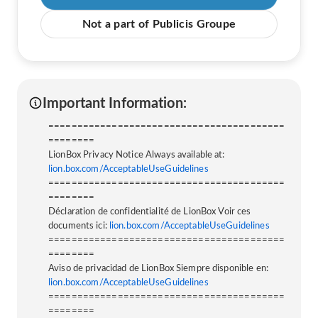
Not a part of Publicis Groupe
Important Information:
=========================================
========
LionBox Privacy Notice Always available at:
lion.box.com/AcceptableUseGuidelines
=========================================
========
Déclaration de confidentialité de LionBox Voir ces
documents ici:
lion.box.com/AcceptableUseGuidelines
=========================================
========
Aviso de privacidad de LionBox Siempre disponible en:
lion.box.com/AcceptableUseGuidelines
=========================================
========