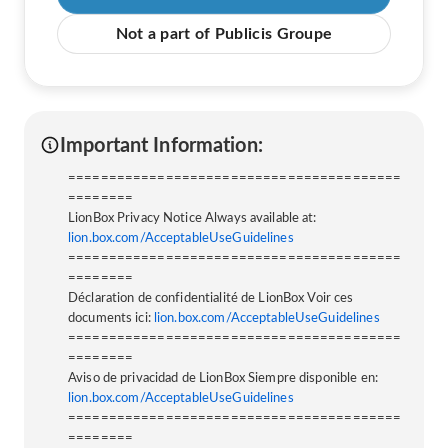
Not a part of Publicis Groupe
Important Information:
=========================================
========
LionBox Privacy Notice Always available at:
lion.box.com/AcceptableUseGuidelines
=========================================
========
Déclaration de confidentialité de LionBox Voir ces
documents ici:
lion.box.com/AcceptableUseGuidelines
=========================================
========
Aviso de privacidad de LionBox Siempre disponible en:
lion.box.com/AcceptableUseGuidelines
=========================================
========