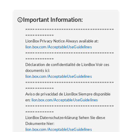
Important Information:
=====================================
============
LionBox Privacy Notice Always available at:
lion.box.com/AcceptableUseGuidelines
=====================================
============
Déclaration de confidentialité de LionBox Voir ces
documents ici:
lion.box.com/AcceptableUseGuidelines
=====================================
============
Aviso de privacidad de LionBox Siempre disponible
en:
lion.box.com/AcceptableUseGuidelines
=====================================
============
LionBox Datenschutzerklärung Sehen Sie diese
Dokumente hier:
lion.box.com/AcceptableUseGuidelines