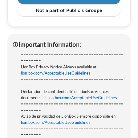
Not a part of Publicis Groupe
Important Information:
=========================================
========
LionBox Privacy Notice Always available at:
lion.box.com/AcceptableUseGuidelines
=========================================
========
Déclaration de confidentialité de LionBox Voir ces
documents ici:
lion.box.com/AcceptableUseGuidelines
=========================================
========
Aviso de privacidad de LionBox Siempre disponible en:
lion.box.com/AcceptableUseGuidelines
=========================================
========